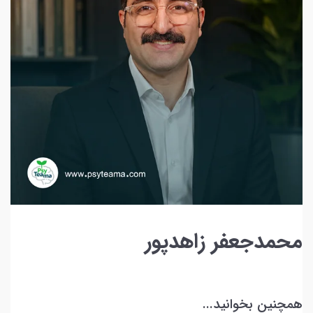
حمدجعفر زاهدپور
چنین بخوانید...